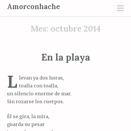
S
Amorconhache
a
men
l
prin
Mes:
octubre 2014
t
a
r
a
En la playa
l
c
L
o
levan ya dos horas,
n
toalla con toalla,
t
un silencio enorme de mar.
e
Sin rozarse los cuerpos.
n
i
Él se gira, la mira,
d
guarda su pesar
o