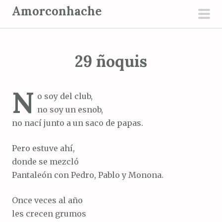
S
Amorconhache
a
men
l
prin
t
29 ñoquis
a
r
a
N
o soy del club,
l
no soy un esnob,
c
no nací junto a un saco de papas.
o
n
Pero estuve ahí,
t
donde se mezcló
e
Pantaleón con Pedro, Pablo y Monona.
n
i
Once veces al año
d
les crecen grumos
o