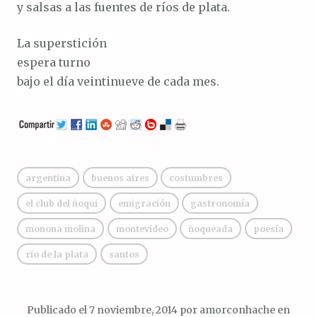
y salsas a las fuentes de ríos de plata.
La superstición
espera turno
bajo el día veintinueve de cada mes.
argentina
buenos aires
costumbres
el club del ñoqui
emigración
gastronomía
monona molina
montevideo
ñoqueada
poesía
río de la plata
santos
Publicado el
7 noviembre, 2014
por
amorconhache
en