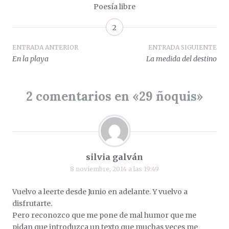
Poesía libre
2
Navegación
ENTRADA ANTERIOR
ENTRADA SIGUIENTE
En la playa
La medida del destino
de
entradas
2 comentarios en «
29 ñoquis
»
silvia galván
8 noviembre, 2014 a las 19:49
Vuelvo a leerte desde Junio en adelante. Y vuelvo a
disfrutarte.
Pero reconozco que me pone de mal humor que me
pidan que introduzca un texto que muchas veces me