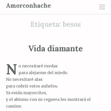
S
Amorconhache
a
men
l
prin
Etiqueta:
besos
t
a
r
a
Vida diamante
l
c
N
o
o necesitaré ruedas
n
para alejarme del miedo.
t
No necesitaré alas
e
para cubrir estos anhelos.
n
Ya están mayorcitos,
i
y el abismo con su ceguera les mostrará el
d
camino.
o