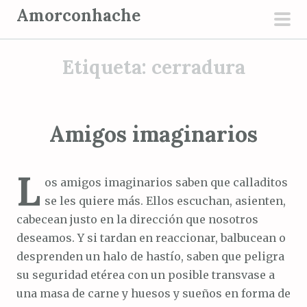
S
Amorconhache
a
men
l
prin
Etiqueta:
cerradura
t
a
r
a
Amigos imaginarios
l
c
L
o
os amigos imaginarios saben que calladitos
n
se les quiere más. Ellos escuchan, asienten,
t
cabecean justo en la dirección que nosotros
e
deseamos. Y si tardan en reaccionar, balbucean o
n
desprenden un halo de hastío, saben que peligra
i
su seguridad etérea con un posible transvase a
d
una masa de carne y huesos y sueños en forma de
o