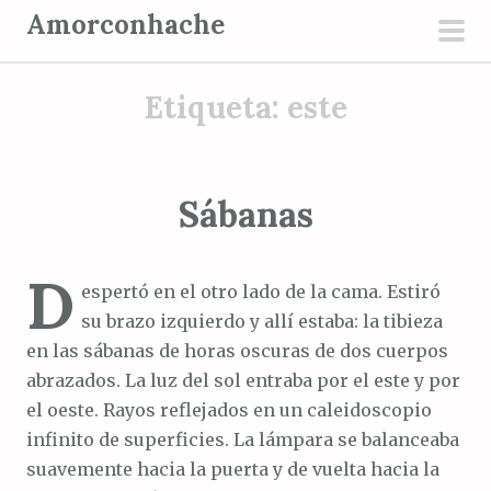
S
Amorconhache
a
men
l
prin
Etiqueta:
este
t
a
r
a
Sábanas
l
c
D
o
espertó en el otro lado de la cama. Estiró
n
su brazo izquierdo y allí estaba: la tibieza
t
en las sábanas de horas oscuras de dos cuerpos
e
abrazados. La luz del sol entraba por el este y por
n
el oeste. Rayos reflejados en un caleidoscopio
i
infinito de superficies. La lámpara se balanceaba
d
suavemente hacia la puerta y de vuelta hacia la
o