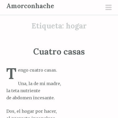
S
Amorconhache
a
men
l
prin
Etiqueta:
hogar
t
a
r
a
Cuatro casas
l
c
T
o
engo cuatro casas.
n
t
Una, la de mi madre,
e
la teta nutriente
n
de abdomen incesante.
i
d
Dos, el hogar por hacer,
o