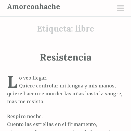
S
Amorconhache
a
men
l
prin
Etiqueta:
libre
t
a
r
a
Resistencia
l
c
L
o
o veo llegar.
n
Quiere controlar mi lengua y mis manos,
t
quiere hacerme morder las uñas hasta la sangre,
e
mas me resisto.
n
i
Respiro noche.
d
Cuento las estrellas en el firmamento,
o