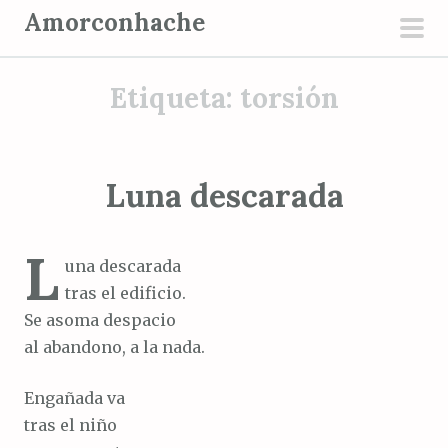
S
Amorconhache
a
men
l
prin
Etiqueta:
torsión
t
a
r
a
Luna descarada
l
c
L
o
una descarada
n
tras el edificio.
t
Se asoma despacio
e
al abandono, a la nada.
n
i
Engañada va
d
tras el niño
o