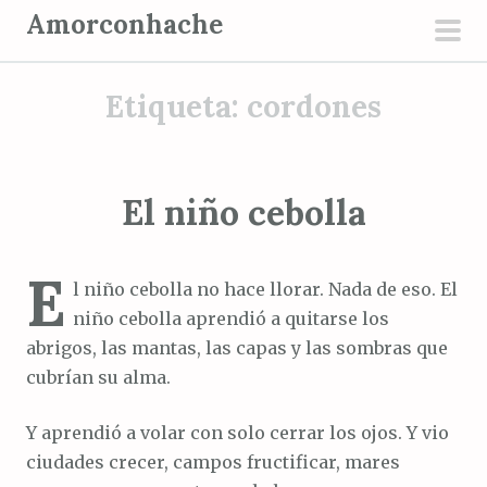
S
Amorconhache
a
men
l
prin
Etiqueta:
cordones
t
a
r
a
El niño cebolla
l
c
E
o
l niño cebolla no hace llorar. Nada de eso. El
n
niño cebolla aprendió a quitarse los
t
abrigos, las mantas, las capas y las sombras que
e
cubrían su alma.
n
i
Y aprendió a volar con solo cerrar los ojos. Y vio
d
ciudades crecer, campos fructificar, mares
o