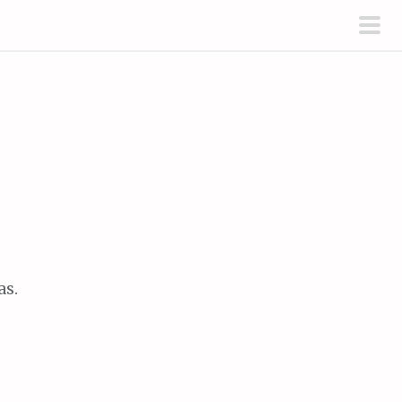
men
prin
as.