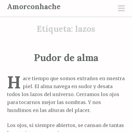
S
Amorconhache
a
men
l
prin
Etiqueta:
lazos
t
a
r
a
Pudor de alma
l
c
H
o
ace tiempo que somos extraños en nuestra
n
piel. El alma navega en sudor y desata
t
todos los lazos del universo. Cerramos los ojos
e
para tocarnos mejor las sombras. Y nos
n
hundimos en las alturas del placer.
i
d
Los ojos, si siempre abiertos, se cansan de tantas
o