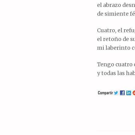
el abrazo des
de simiente fér
Cuatro, el ref
el retoño de s
mi laberinto 
Tengo cuatro 
y todas las hab