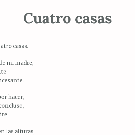
Cuatro casas
atro casas.
 de mi madre,
nte
ncesante.
por hacer,
concluso,
ire.
en las alturas,