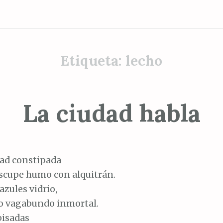
Etiqueta:
lecho
La ciudad habla
dad constipada
escupe humo con alquitrán.
azules vidrio,
go vagabundo inmortal.
pisadas