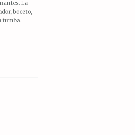
onantes. La
ador, boceto,
u tumba.