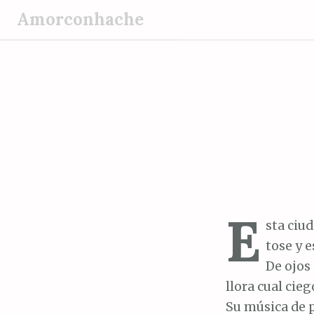
S
Amorconhache
a
l
t
a
r
a
l
c
o
n
E
t
sta ciu
e
tose y 
n
De ojos 
i
llora cual cie
d
Su música de 
o