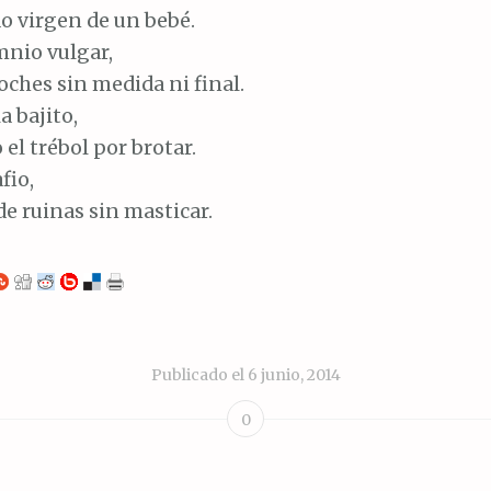
do virgen de un bebé.
mnio vulgar,
ches sin medida ni final.
a bajito,
 el trébol por brotar.
fio,
de ruinas sin masticar.
Publicado el
6 junio, 2014
0