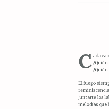
C
ada can
¿Quién 
¿Quién 
El fuego siemp
reminiscencias
Juntarte los l
melodías que b