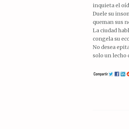
inquieta el oí
Duele su inso
queman sus no
La ciudad habl
congela su eco
No desea epita
solo un lecho 