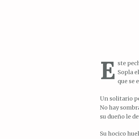
E
ste pec
Sopla el
que se 
Un solitario p
No hay sombra
su dueño le dev
Su hocico huel