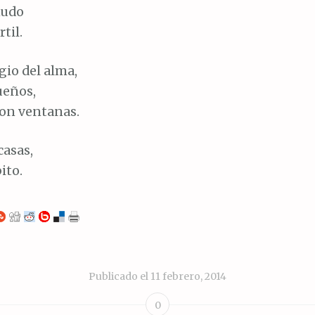
nudo
til.
ugio del alma,
ueños,
con ventanas.
casas,
ito.
Publicado el
11 febrero, 2014
0