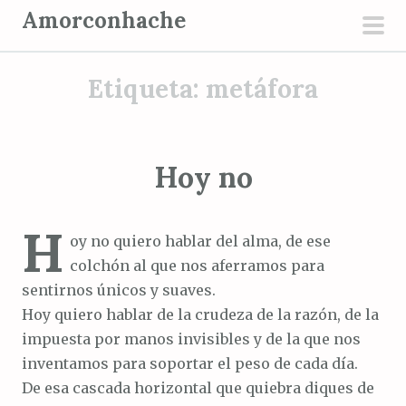
S
Amorconhache
a
men
l
prin
Etiqueta:
metáfora
t
a
r
a
Hoy no
l
c
H
o
oy no quiero hablar del alma, de ese
n
colchón al que nos aferramos para
t
sentirnos únicos y suaves.
e
Hoy quiero hablar de la crudeza de la razón, de la
n
impuesta por manos invisibles y de la que nos
i
inventamos para soportar el peso de cada día.
d
De esa cascada horizontal que quiebra diques de
o