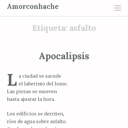
S
Amorconhache
a
men
l
prin
Etiqueta:
asfalto
t
a
r
a
Apocalipsis
l
c
L
o
a ciudad se sacude
n
el laberinto del lomo.
t
Las piezas se mueven
e
hasta ajustar la hora.
n
i
Los edificios se derriten,
d
ríos de agua sobre asfalto.
o