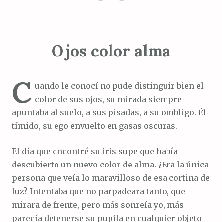
i
n
i
e
Ojos color alma
n
t
r
C
a
uando le conocí no pude distinguir bien el
d
color de sus ojos, su mirada siempre
a
apuntaba al suelo, a sus pisadas, a su ombligo. Él
tímido, su ego envuelto en gasas oscuras.
El día que encontré su iris supe que había
descubierto un nuevo color de alma. ¿Era la única
persona que veía lo maravilloso de esa cortina de
luz? Intentaba que no parpadeara tanto, que
mirara de frente, pero más sonreía yo, más
parecía detenerse su pupila en cualquier objeto