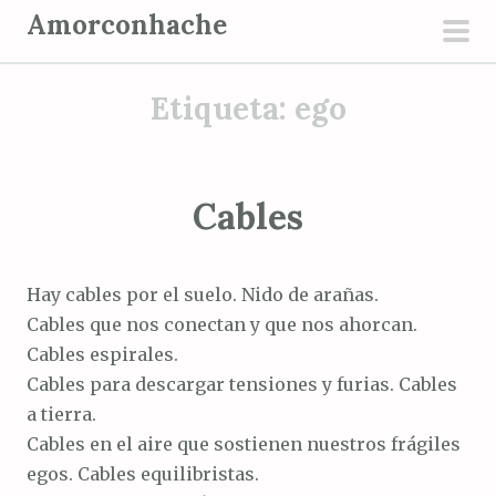
S
Amorconhache
a
men
l
prin
Etiqueta:
ego
t
a
r
a
Cables
l
c
o
Hay cables por el suelo. Nido de arañas.
n
Cables que nos conectan y que nos ahorcan.
t
Cables espirales.
e
Cables para descargar tensiones y furias. Cables
n
a tierra.
i
Cables en el aire que sostienen nuestros frágiles
d
egos. Cables equilibristas.
o