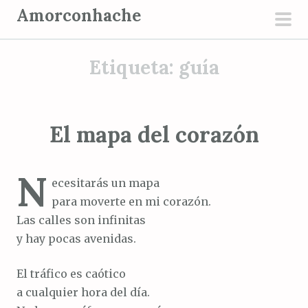
S
Amorconhache
a
men
l
prin
Etiqueta:
guía
t
a
r
a
El mapa del corazón
l
c
N
o
ecesitarás un mapa
n
para moverte en mi corazón.
t
Las calles son infinitas
e
y hay pocas avenidas.
n
i
El tráfico es caótico
d
a cualquier hora del día.
o