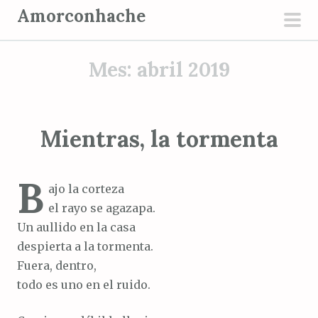
S
Amorconhache
a
men
l
prin
Mes:
abril 2019
t
a
r
a
Mientras, la tormenta
l
c
B
o
ajo la corteza
n
el rayo se agazapa.
t
Un aullido en la casa
e
despierta a la tormenta.
n
Fuera, dentro,
i
todo es uno en el ruido.
d
o