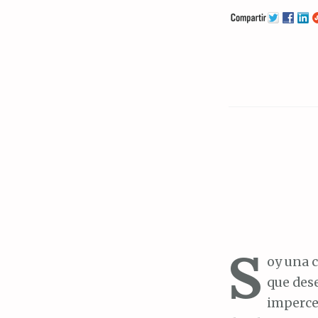
S
oy una c
que dese
imperce