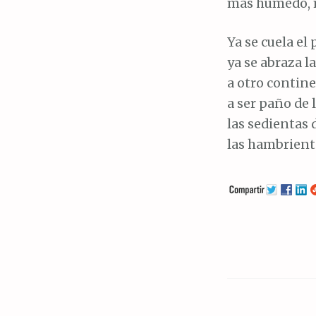
más húmedo, 
Ya se cuela el
ya se abraza l
a otro contine
a ser paño de 
las sedientas 
las hambrient