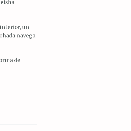
geisha
nterior, un
lmohada navega
forma de