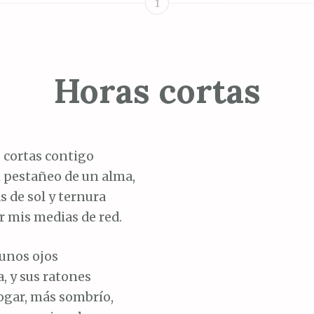
1
Horas cortas
 cortas contigo
l pestañeo de un alma,
 de sol y ternura
r mis medias de red.
e unos ojos
a, y sus ratones
ogar, más sombrío,