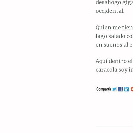
desahogo giga
occidental.
Quien me tien
lago salado c
en sueños al e
Aquí dentro el
caracola soy i