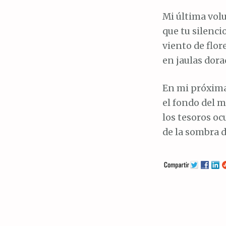
Mi última vol
que tu silenci
viento de flor
en jaulas dorad
En mi próxima
el fondo del m
los tesoros oc
de la sombra d