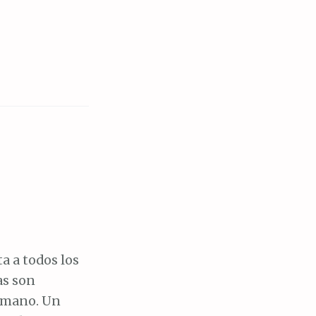
a a todos los
as son
y mano. Un