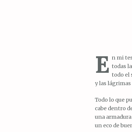
E
n mi te
todas la
todo el
y las lágrimas
Todo lo que p
cabe dentro de
una armadura 
un eco de buen