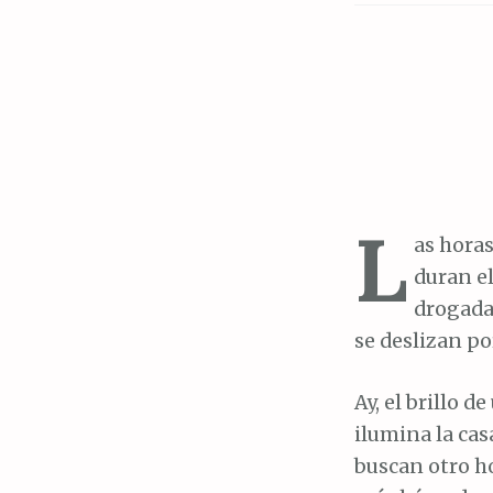
L
as horas
duran e
drogadas
se deslizan po
Ay, el brillo d
ilumina la cas
buscan otro h