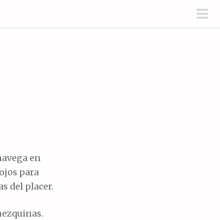
men
prin
 navega en
 ojos para
s del placer.
 mezquinas.