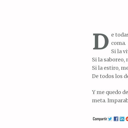
D
e toda
coma.
Si la v
Si la saboreo,
Si la estiro, m
De todos los de
Y me quedo de
meta. Imparab