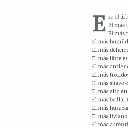
E
ra el á
El más 
El más 
El más humilde
El más delicio
El más libre en
El más antiguo
El más frondo
El más suave e
El más alto e
El más brillan
El más huracan
El más liviano
El más autént