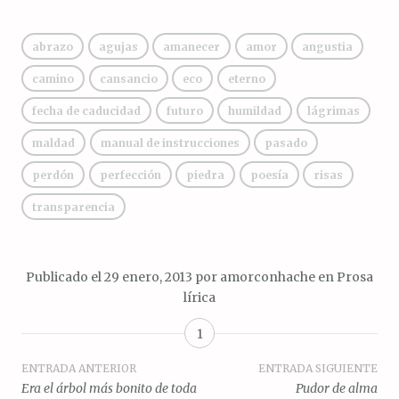
abrazo
agujas
amanecer
amor
angustia
camino
cansancio
eco
eterno
fecha de caducidad
futuro
humildad
lágrimas
maldad
manual de instrucciones
pasado
perdón
perfección
piedra
poesía
risas
transparencia
Publicado el
29 enero, 2013
por
amorconhache
en
Prosa
lírica
1
Navegación
ENTRADA ANTERIOR
ENTRADA SIGUIENTE
Era el árbol más bonito de toda
Pudor de alma