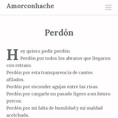
S
Amorconhache
a
men
l
prin
t
Perdón
a
r
a
H
oy quiero pedir perdón.
l
Perdón por todos los abrazos que llegaron
c
con retraso.
o
Perdón por esta transparencia de cantos
n
afilados.
t
Perdón por esconder agujas entre las risas.
e
Perdón por cargarle un pasado ligero a un futuro
n
precoz.
i
Perdón por mi falta de humildad y mi maldad
d
acolchada.
o