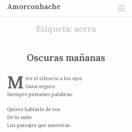
S
Amorconhache
a
men
l
prin
Etiqueta:
acera
t
a
r
a
Oscuras mañanas
l
c
M
o
iro el silencio a los ojos
n
Gana seguro
t
Siempre pestañeo palabras.
e
n
Quiero hablarle de vos
i
De tu nube
d
Los paisajes que muestras.
o