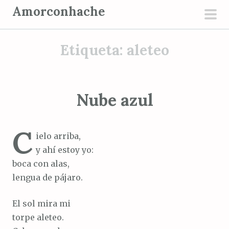
S
Amorconhache
a
men
l
prin
Etiqueta:
aleteo
t
a
r
a
Nube azul
l
c
C
o
ielo arriba,
n
y ahí estoy yo:
t
boca con alas,
e
lengua de pájaro.
n
i
El sol mira mi
d
torpe aleteo.
o