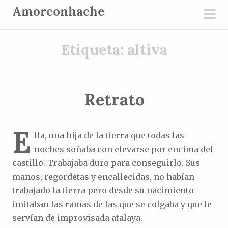
S
Amorconhache
a
men
l
prin
Etiqueta:
altiva
t
a
r
a
Retrato
l
c
E
o
lla, una hija de la tierra que todas las
n
noches soñaba con elevarse por encima del
t
castillo. Trabajaba duro para conseguirlo. Sus
e
manos, regordetas y encallecidas, no habían
n
trabajado la tierra pero desde su nacimiento
i
imitaban las ramas de las que se colgaba y que le
d
servían de improvisada atalaya.
o