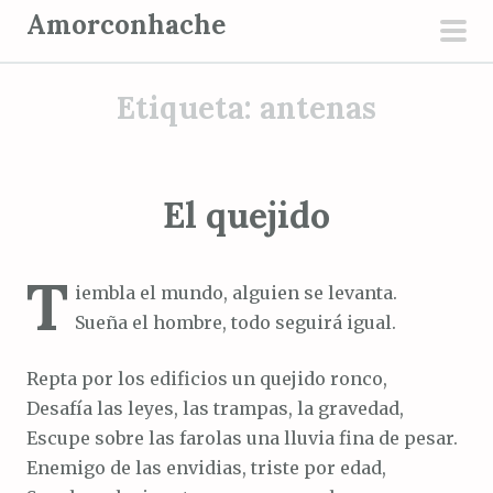
S
Amorconhache
a
men
l
prin
Etiqueta:
antenas
t
a
r
a
El quejido
l
c
T
o
iembla el mundo, alguien se levanta.
n
Sueña el hombre, todo seguirá igual.
t
e
Repta por los edificios un quejido ronco,
n
Desafía las leyes, las trampas, la gravedad,
i
Escupe sobre las farolas una lluvia fina de pesar.
d
Enemigo de las envidias, triste por edad,
o