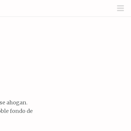
men
prin
 se ahogan.
oble fondo de