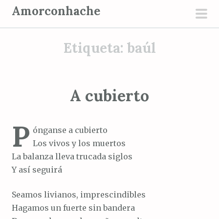
S
Amorconhache
a
men
l
prin
Etiqueta:
baúl
t
a
r
a
A cubierto
l
c
P
o
ónganse a cubierto
n
Los vivos y los muertos
t
La balanza lleva trucada siglos
e
Y así seguirá
n
i
Seamos livianos, imprescindibles
d
Hagamos un fuerte sin bandera
o