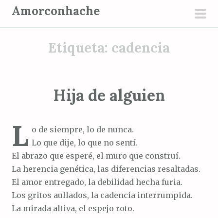
S
Amorconhache
a
men
l
prin
Etiqueta:
cadencia
t
a
r
a
Hija de alguien
l
c
L
o
o de siempre, lo de nunca.
n
Lo que dije, lo que no sentí.
t
El abrazo que esperé, el muro que construí.
e
La herencia genética, las diferencias resaltadas.
n
El amor entregado, la debilidad hecha furia.
i
Los gritos aullados, la cadencia interrumpida.
d
La mirada altiva, el espejo roto.
o