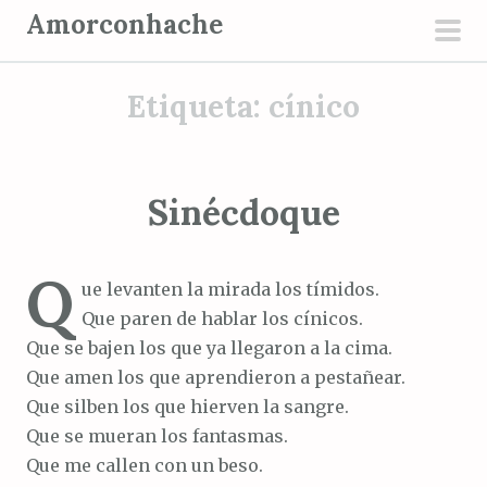
S
Amorconhache
a
men
l
prin
Etiqueta:
cínico
t
a
r
a
Sinécdoque
l
c
Q
o
ue levanten la mirada los tímidos.
n
Que paren de hablar los cínicos.
t
Que se bajen los que ya llegaron a la cima.
e
Que amen los que aprendieron a pestañear.
n
Que silben los que hierven la sangre.
i
Que se mueran los fantasmas.
d
Que me callen con un beso.
o