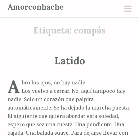
S
Amorconhache
a
men
l
prin
Etiqueta:
compás
t
a
r
a
Latido
l
c
A
o
bro los ojos, no hay nadie.
n
Los vuelvo a cerrar. No, aquí tampoco hay
t
nadie. Solo un corazón que palpita
e
automáticamente. Se ha dejado la marcha puesta.
n
El siguiente que quiera abordar esta soledad,
i
espero que sea una cuesta. Una pendiente. Una
d
bajada. Una balada suave. Para dejarse llevar con
o