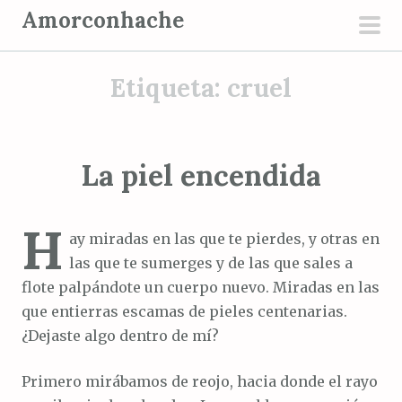
S
Amorconhache
a
men
l
prin
Etiqueta:
cruel
t
a
r
a
La piel encendida
l
c
H
o
ay miradas en las que te pierdes, y otras en
n
las que te sumerges y de las que sales a
t
flote palpándote un cuerpo nuevo. Miradas en las
e
que entierras escamas de pieles centenarias.
n
¿Dejaste algo dentro de mí?
i
d
Primero mirábamos de reojo, hacia donde el rayo
o