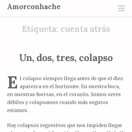
S
Amorconhache
a
men
l
prin
Etiqueta:
cuenta atrás
t
a
r
a
Un, dos, tres, colapso
l
c
E
o
l colapso siempre llega antes de que el diez
n
aparezca en el horizonte. En nuestra boca,
t
en nuestras fuerzas, en el corazón. Somos seres
e
débiles y colapsamos cuando más seguros
n
estamos.
i
d
Hay colapsos regresivos que nos impiden llegar
o