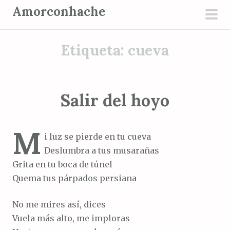
S
Amorconhache
a
men
l
prin
Etiqueta:
cueva
t
a
r
a
Salir del hoyo
l
c
M
o
i luz se pierde en tu cueva
n
Deslumbra a tus musarañas
t
Grita en tu boca de túnel
e
Quema tus párpados persiana
n
i
No me mires así, dices
d
Vuela más alto, me imploras
o