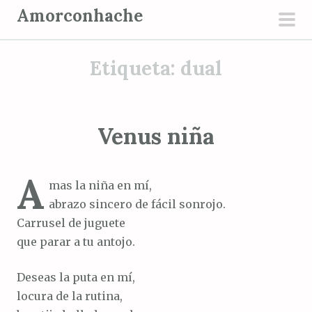
S
Amorconhache
a
men
l
prin
Etiqueta:
dual
t
a
r
a
Venus niña
l
c
A
o
mas la niña en mí,
n
abrazo sincero de fácil sonrojo.
t
Carrusel de juguete
e
que parar a tu antojo.
n
i
Deseas la puta en mí,
d
locura de la rutina,
o