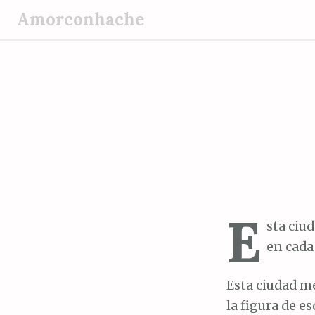
S
Amorconhache
a
l
t
a
r
a
l
c
o
n
E
t
sta ciu
e
en cada
n
i
Esta ciudad m
d
la figura de e
o