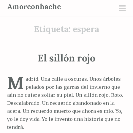
S
Amorconhache
a
men
l
prin
Etiqueta:
espera
t
a
r
a
El sillón rojo
l
c
M
o
adrid. Una calle a oscuras. Unos árboles
n
pelados por las garras del invierno que
t
aún no quiere soltar su piel. Un sillón rojo. Roto.
e
Descalabrado. Un recuerdo abandonado en la
n
acera. Un recuerdo muerto que ahora es mío. Yo,
i
yo le doy vida. Yo le invento una historia que no
d
tendrá.
o