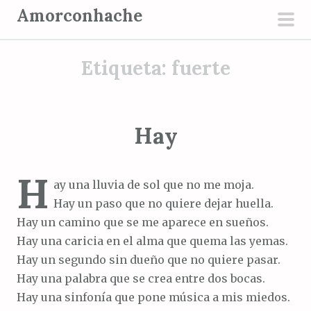
S
Amorconhache
a
men
l
prin
Etiqueta:
fuerte
t
a
r
a
Hay
l
c
H
o
ay una lluvia de sol que no me moja.
n
Hay un paso que no quiere dejar huella.
t
Hay un camino que se me aparece en sueños.
e
Hay una caricia en el alma que quema las yemas.
n
Hay un segundo sin dueño que no quiere pasar.
i
Hay una palabra que se crea entre dos bocas.
d
Hay una sinfonía que pone música a mis miedos.
o