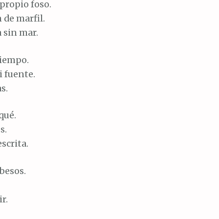
 propio foso.
 de marfil.
 sin mar.
tiempo.
 fuente.
s.
qué.
s.
scrita.
 besos.
r.