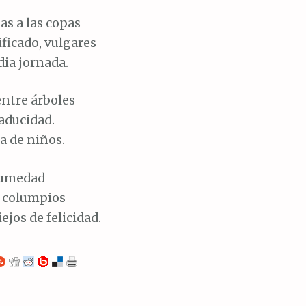
as a las copas
ificado, vulgares
ia jornada.
entre árboles
aducidad.
a de niños.
 humedad
s columpios
ejos de felicidad.