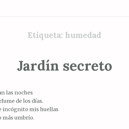
Etiqueta:
humedad
Jardín secreto
an las noches
rfume de los días.
e incógnito mis huellas
do más umbrío.