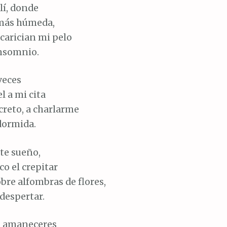
lí, donde
 más húmeda,
carician mi pelo
nsomnio.
veces
l a mi cita
ecreto, a charlarme
dormida.
ste sueño,
co el crepitar
bre alfombras de flores,
despertar.
s amaneceres