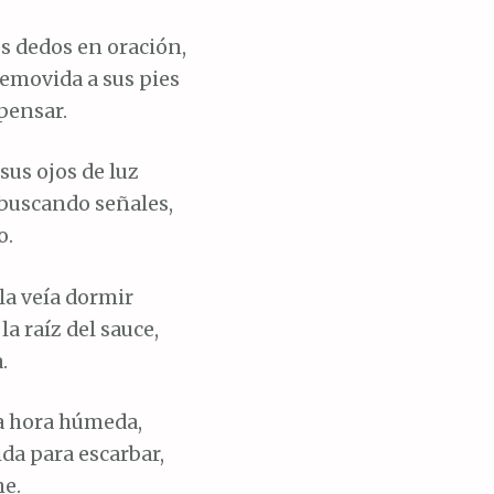
s dedos en oración,
 removida a sus pies
pensar.
sus ojos de luz
 buscando señales,
o.
 la veía dormir
la raíz del sauce,
.
la hora húmeda,
da para escarbar,
he.