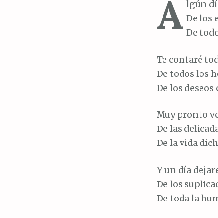
A
lgún dí
De los 
De todo
Te contaré tod
De todos los 
De los deseos 
Muy pronto ve
De las delicad
De la vida dic
Y un día dejar
De los suplicad
De toda la hum