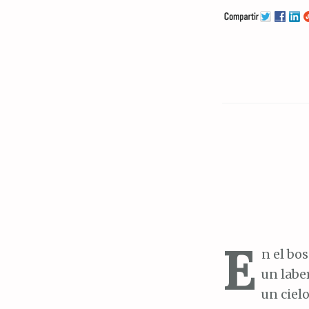
E
n el bos
un labe
un cielo