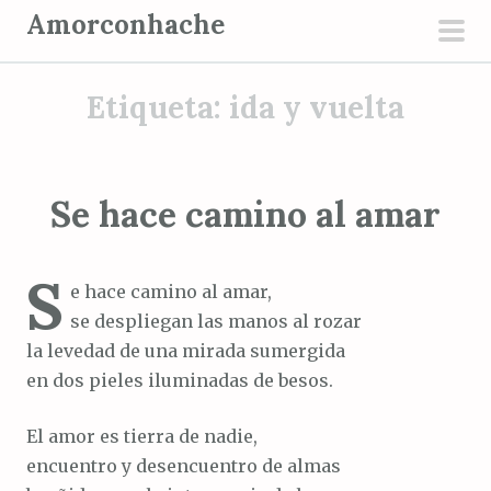
S
Amorconhache
a
men
l
prin
Etiqueta:
ida y vuelta
t
a
r
a
Se hace camino al amar
l
c
S
o
e hace camino al amar,
n
se despliegan las manos al rozar
t
la levedad de una mirada sumergida
e
en dos pieles iluminadas de besos.
n
i
El amor es tierra de nadie,
d
encuentro y desencuentro de almas
o