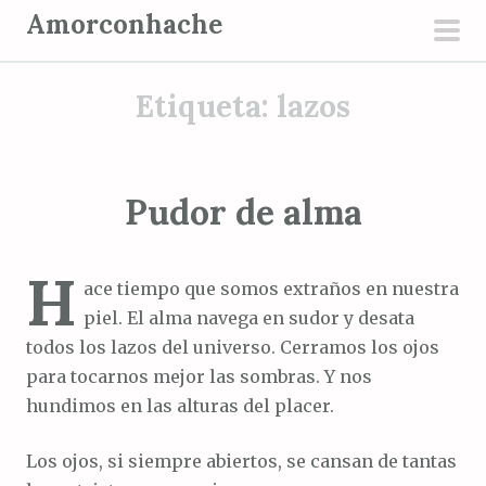
S
Amorconhache
a
men
l
prin
Etiqueta:
lazos
t
a
r
a
Pudor de alma
l
c
H
o
ace tiempo que somos extraños en nuestra
n
piel. El alma navega en sudor y desata
t
todos los lazos del universo. Cerramos los ojos
e
para tocarnos mejor las sombras. Y nos
n
hundimos en las alturas del placer.
i
d
Los ojos, si siempre abiertos, se cansan de tantas
o