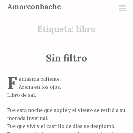
S
Amorconhache
a
men
l
prin
Etiqueta:
libro
t
a
r
a
Sin filtro
l
c
F
o
antasma caliente.
n
Arena en los ojos.
t
Libro de sal.
e
n
Fue esta noche que soplé y el viento se retiró a su
i
morada invernal.
d
Fue que viví y el castillo de días se desplomó.
o