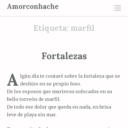
S
Amorconhache
a
men
l
prin
Etiqueta:
marfil
t
a
r
a
Fortalezas
l
c
A
o
lgún día te contaré sobre la fortaleza que se
n
deshizo en su propio foso.
t
De los esposos que murieron sofocados en su
e
bello torreón de marfil.
n
De todo ese dolor que queda en nada, en brisa
i
leve de playa sin mar.
d
o