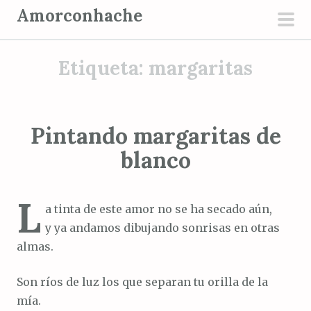
S
Amorconhache
a
men
l
prin
Etiqueta:
margaritas
t
a
r
a
Pintando margaritas de
l
blanco
c
o
n
L
a tinta de este amor no se ha secado aún,
t
y ya andamos dibujando sonrisas en otras
e
almas.
n
i
Son ríos de luz los que separan tu orilla de la
d
mía.
o