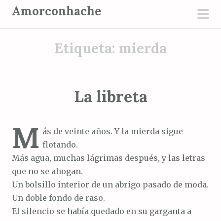
S
Amorconhache
a
men
l
prin
Etiqueta:
mierda
t
a
r
a
La libreta
l
c
M
o
ás de veinte años. Y la mierda sigue
n
flotando.
t
Más agua, muchas lágrimas después, y las letras
e
que no se ahogan.
n
Un bolsillo interior de un abrigo pasado de moda.
i
Un doble fondo de raso.
d
El silencio se había quedado en su garganta a
o