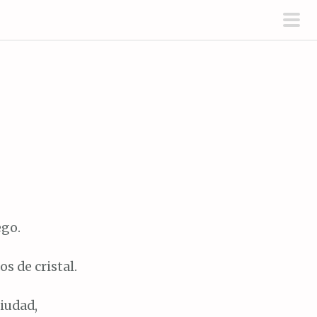
men
prin
ego.
s de cristal.
iudad,