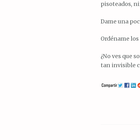
pisoteados, n
Dame una poca
Ordéname los 
¿No ves que s
tan invisible 