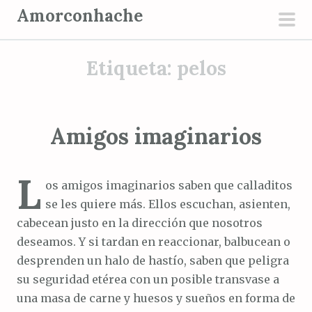
S
Amorconhache
a
men
l
prin
Etiqueta:
pelos
t
a
r
a
Amigos imaginarios
l
c
L
o
os amigos imaginarios saben que calladitos
n
se les quiere más. Ellos escuchan, asienten,
t
cabecean justo en la dirección que nosotros
e
deseamos. Y si tardan en reaccionar, balbucean o
n
desprenden un halo de hastío, saben que peligra
i
su seguridad etérea con un posible transvase a
d
una masa de carne y huesos y sueños en forma de
o