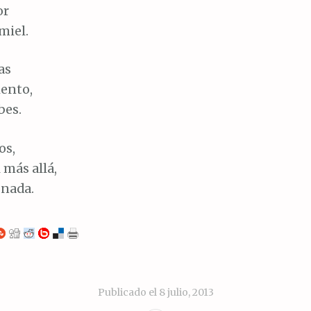
or
miel.
as
iento,
bes.
os,
 más allá,
 nada.
Publicado el
8 julio, 2013