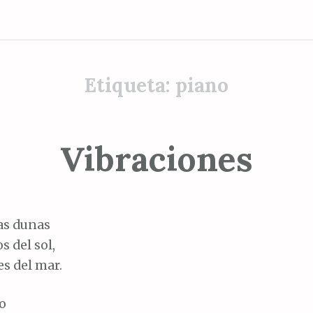
Etiqueta:
piano
Vibraciones
as dunas
os del sol,
s del mar.
o