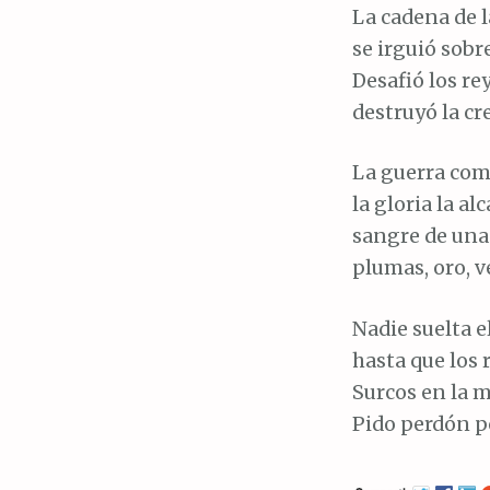
La cadena de l
se irguió sobre
Desafió los rey
destruyó la c
La guerra com
la gloria la al
sangre de una 
plumas, oro, ve
Nadie suelta e
hasta que los 
Surcos en la 
Pido perdón po