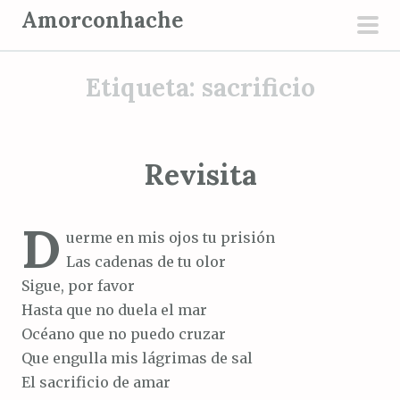
S
Amorconhache
a
men
l
prin
Etiqueta:
sacrificio
t
a
r
a
Revisita
l
c
D
o
uerme en mis ojos tu prisión
n
Las cadenas de tu olor
t
Sigue, por favor
e
Hasta que no duela el mar
n
Océano que no puedo cruzar
i
Que engulla mis lágrimas de sal
d
El sacrificio de amar
o