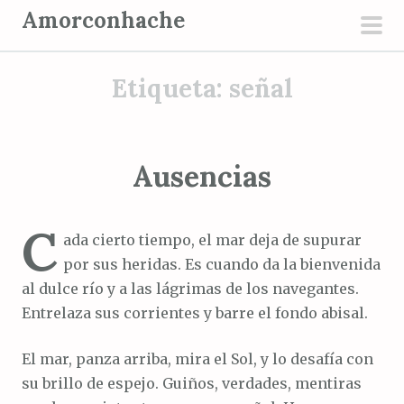
S
Amorconhache
a
men
l
prin
Etiqueta:
señal
t
a
r
a
Ausencias
l
c
C
o
ada cierto tiempo, el mar deja de supurar
n
por sus heridas. Es cuando da la bienvenida
t
al dulce río y a las lágrimas de los navegantes.
e
Entrelaza sus corrientes y barre el fondo abisal.
n
i
El mar, panza arriba, mira el Sol, y lo desafía con
d
su brillo de espejo. Guiños, verdades, mentiras
o