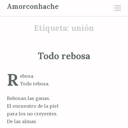
S
Amorconhache
a
men
l
prin
Etiqueta:
unión
t
a
r
a
Todo rebosa
l
c
R
o
ebosa.
n
Todo rebosa.
t
e
Rebosan las ganas.
n
El encuentro de la piel
i
para los no creyentes.
d
De las almas.
o